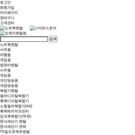
로그인
회원가입
마이페이지
장바구니
고객센터
검색
노트북렌탈
사무용
여행용
게임용
컴퓨터렌탈
사무용
게임용
개인방송용
게임방송용
복합기렌탈
컬러디지털복합기
흑백디지털복합기
소형컬러복합기(A4)
흑백레이저프린터
잉크젯복합기(무한)
문서세단기 렌탈
문서세단기 판매
TV및프로젝트렌탈