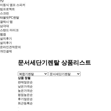
TV
이동식 앰프 스피커
빔프로젝트
스크린
태블릿PC렌탈
갤럭시 탭
삼각대
스탠드 마이크
웹캠
설치후기
설치후기
온라인견적문의
개인결제
문서세단기렌탈 상품리스트
상품 정렬
판매많은순
낮은가격순
높은가격순
평점높은순
후기많은순
최근등록순