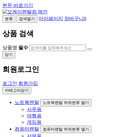
본문 바로가기
마이페이지
장바구니
0
분류
검색열기
상품 검색
상품명
필수
닫기
회원로그인
로그인
회원가입
카테고리닫기
노트북렌탈
노트북렌탈 하위분류 열기
사무용
여행용
게임용
컴퓨터렌탈
컴퓨터렌탈 하위분류 열기
사무용