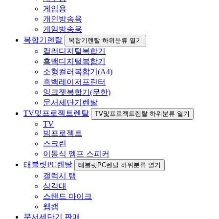
게임용
개인방송용
게임방송용
복합기렌탈
복합기렌탈 하위분류 열기
컬러디지털복합기
흑백디지털복합기
소형컬러복합기(A4)
흑백레이저프린터
잉크젯복합기(무한)
문서세단기렌탈
TV및프로젝트렌탈
TV및프로젝트렌탈 하위분류 열기
TV
빔프로젝트
스크린
이동식 엠프 스피커
태블릿PC렌탈
태블릿PC렌탈 하위분류 열기
갤럭시 탭
삼각대
스탠드 마이크
웹캠
문서세단기 판매